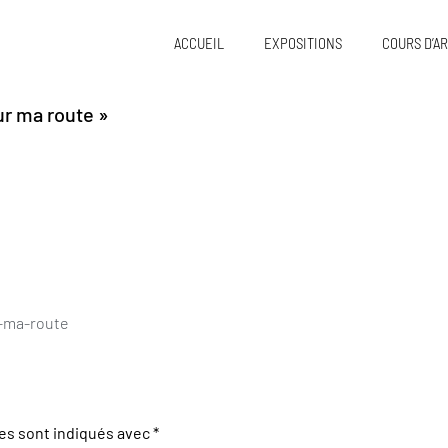
ACCUEIL
EXPOSITIONS
COURS D’AR
ur ma route »
r-ma-route
es sont indiqués avec
*